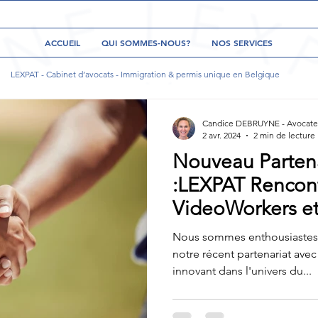
ACCUEIL
QUI SOMMES-NOUS?
NOS SERVICES
LEXPAT - Cabinet d’avocats - Immigration & permis unique en Belgique
Candice DEBRUYNE - Avocate 
2 avr. 2024
2 min de lecture
Nouveau Parten
:LEXPAT Rencon
VideoWorkers et 
au permis uniqu
Nous sommes enthousiastes à
notre récent partenariat ave
innovant dans l'univers du...