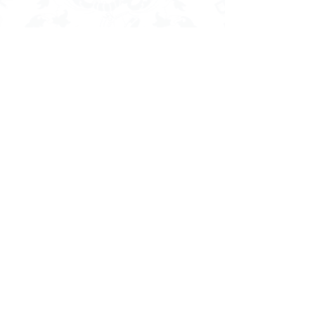
NOS CLIENTS
PARLENT
DE NOUS!
Bowa WATSHITE
Très grande satisfaction du service dans
une stratégie précise
et efficace; très
bonne connaissance
de votre travail, je
vous en remercie.
Moncef BEN HAMIDA