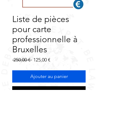
Liste de pièces
pour carte
professionnelle à
Bruxelles
Prix
Prix
 250,00 € 
125,00 €
original
promotionnel
Ajouter au panier
Commander et payer