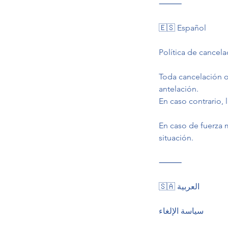
⸻
🇪🇸 Español
Política de cancela
Toda cancelación o
antelación.
En caso contrario, 
En caso de fuerza 
situación.
⸻
🇸🇦 العربية
سياسة الإلغاء