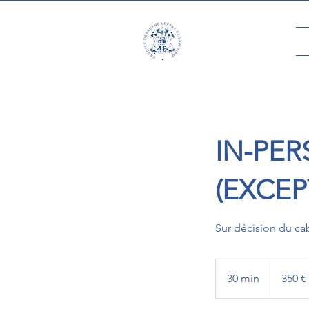
IN-PE
(EXCEP
Sur décision du cab
350
euros
30 min
3
350 €
0