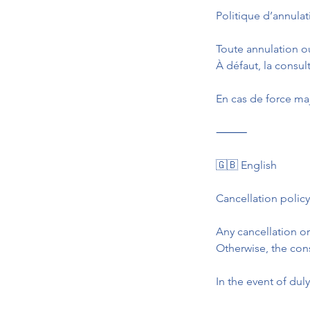
Politique d’annulat
Toute annulation o
À défaut, la consu
En cas de force maj
⸻
🇬🇧 English
Cancellation policy
Any cancellation o
Otherwise, the con
In the event of duly