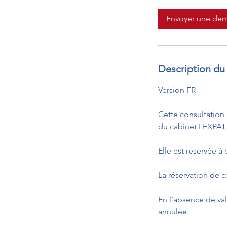
m
i
Envoyer une de
n
Description du 
Version FR
Cette consultation 
du cabinet LEXPAT.
Elle est réservée à
La réservation de c
En l’absence de val
annulée.