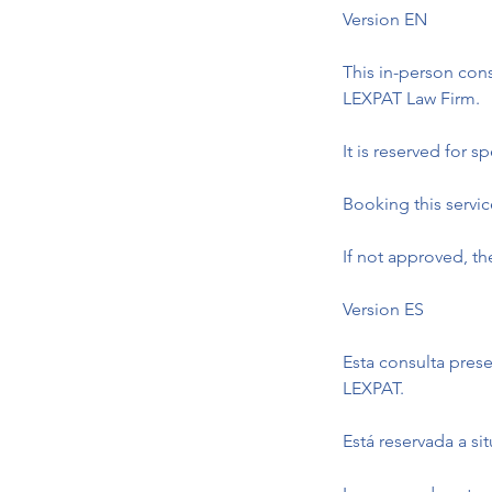
Version EN
This in-person cons
LEXPAT Law Firm.
It is reserved for s
Booking this servi
If not approved, th
Version ES
Esta consulta pres
LEXPAT.
Está reservada a si