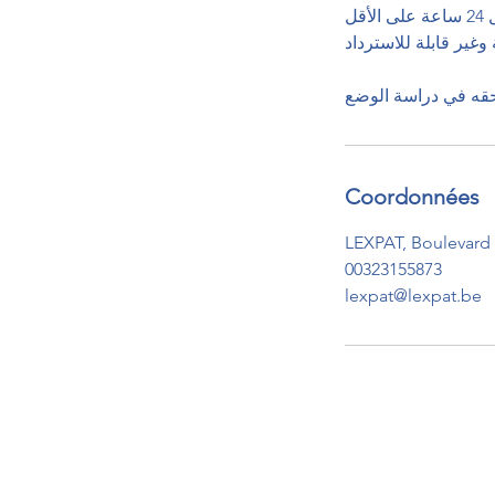
يجب إبلاغ أي إلغاء أو طلب تأجيل قبل 24 ساعة على الأقل.
وغير قابلة للاسترداد
Coordonnées
LEXPAT, Boulevard 
00323155873
lexpat@lexpat.be