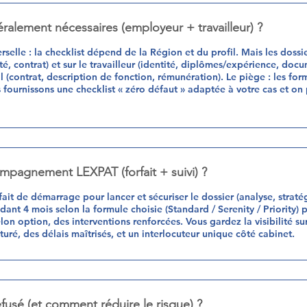
alement nécessaires (employeur + travailleur) ?
verselle : la checklist dépend de la Région et du profil. Mais les doss
é, contrat) et sur le travailleur (identité, diplômes/expérience, docum
 (contrat, description de fonction, rémunération). Le piège : les form
ournissons une checklist « zéro défaut » adaptée à votre cas et on p
pagnement LEXPAT (forfait + suivi) ?
ait de démarrage pour lancer et sécuriser le dossier (analyse, straté
 4 mois selon la formule choisie (Standard / Serenity / Priority) po
n option, des interventions renforcées. Vous gardez la visibilité su
cturé, des délais maîtrisés, et un interlocuteur unique côté cabinet.
efusé (et comment réduire le risque) ?