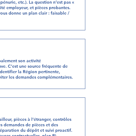
pénurie, etc.). La question n’est pas «
mité employeur, et pièces probantes.
ous donne un plan clair : faisable /
palement son activité
uve. C’est une source fréquente de
entifier la Région pertinente,
 éviter les demandes complémentaires.
lleur, pièces à l’étranger, contrôles
des demandes de pièces et des
réparation du dépôt et suivi proactif.
lauses contractuelles, plan B).