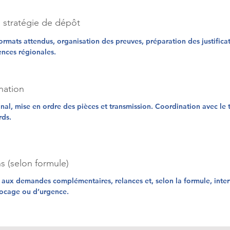
+ stratégie de dépôt
rmats attendus, organisation des preuves, préparation des justificati
nces régionales.
nation
nal, mise en ordre des pièces et transmission. Coordination avec le t
rds.
ns (selon formule)
s aux demandes complémentaires, relances et, selon la formule, inte
locage ou d’urgence.