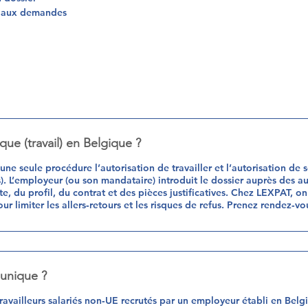
es aux demandes
ue (travail) en Belgique ?
ne seule procédure l’autorisation de travailler et l’autorisation de 
). L’employeur (ou son mandataire) introduit le dossier auprès des a
e, du profil, du contrat et des pièces justificatives. Chez LEXPAT, on
our limiter les allers‑retours et les risques de refus. Prenez rendez‑vo
 unique ?
ravailleurs salariés non‑UE recrutés par un employeur établi en Belgiq