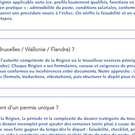
régime applicable varie (ex. profils hautement qualifiés, fonctions en 
 en pratique » : admissibilité du poste, conditions salariales, confor
ancer une procédure vouée à l’échec. On vérifie la faisabilité et on v
étapes.
uxelles / Wallonie / Flandre) ?
autorité compétente de la Région où le travailleur exercera princi
andre). Chaque Région a ses formulaires, canaux et exigences de pre
 non conformes ou incohérences entre documents. Notre approche : id
» (formats, traductions, attestations), puis structurer le dépôt pour
ment d’un permis unique ?
 la Région, la période et la complexité du dossier (catégorie du travai
 dossier incomplet peut ajouter des semaines (voire plus) à cause 
de vous faire gagner du temps dès le départ : faisabilité, checklist, p
ous aide à construire une stratégie réaliste (date de prise de poste, c