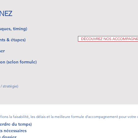
NEZ
isques, timing)
DÉCOUVREZ NOS ACCOMPAGN
nts & étapes)
ser
ion (selon formule)
/ stratégie)
ons la faisabilité, les délais et la meilleure formule d’accompagnement pour votre d
perdre du temps)
s nécessaires
u dossier