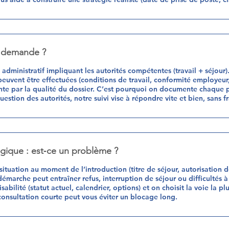
a demande ?
administratif impliquant les autorités compétentes (travail + séjour).
 peuvent être effectuées (conditions de travail, conformité employeur
dente par la qualité du dossier. C’est pourquoi on documente chaque 
estion des autorités, notre suivi vise à répondre vite et bien, sans fra
elgique : est‑ce un problème ?
ituation au moment de l’introduction (titre de séjour, autorisation de 
démarche peut entraîner refus, interruption de séjour ou difficultés à
sabilité (statut actuel, calendrier, options) et on choisit la voie la p
 consultation courte peut vous éviter un blocage long.