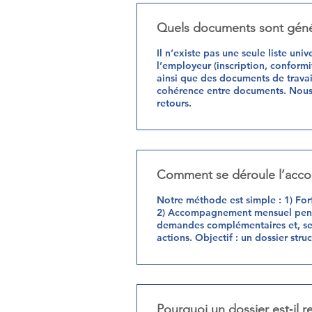
Quels documents sont génér
Il n’existe pas une seule liste uni
l’employeur (inscription, conformit
ainsi que des documents de travail
cohérence entre documents. Nous f
retours.
Comment se déroule l’accom
Notre méthode est simple : 1) Forf
2) Accompagnement mensuel pendant
demandes complémentaires et, selo
actions. Objectif : un dossier stru
Pourquoi un dossier est‑il r