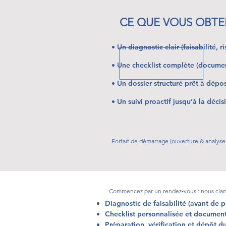
CE QUE VOUS OBTE
• Un diagnostic clair (faisabilité, r
• Une checklist complète (docume
• Un dossier structuré prêt à dépo
• Un suivi proactif jusqu’à la décis
Forfait de démarrage (ouverture & analyse 
Commencez par un rendez‑vous : nous clarifi
Diagnostic de faisabilité (avant de 
Checklist personnalisée et document
Préparation, vérification et dépôt d