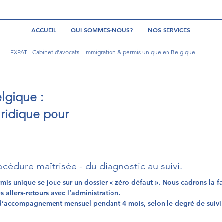
ACCUEIL
QUI SOMMES-NOUS?
NOS SERVICES
LEXPAT - Cabinet d’avocats - Immigration & permis unique en Belgique
lgique :
ridique pour
océdure maîtrisée - du diagnostic au suivi.
mis unique se joue sur un dossier « zéro défaut ». Nous cadrons la fai
es allers‑retours avec l’administration.
u d’accompagnement mensuel pendant 4 mois, selon le degré de suivi