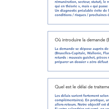
rémunération, secteur, statut), le 
qui en théorie », mais « qui passe
Un diagnostic préalable évite de l
conditions / risques / prochaines 
Où introduire la demande (Br
La demande se dépose auprès de l’
(Bruxelles‑Capitale, Wallonie, Fl
retards : mauvais guichet, pièces
préparer un dossier « zéro défaut 
Quel est le délai de traite
Les délais varient fortement selon
complémentaires). En pratique, un
allers‑retours. Notre objectif est 
Si votre calendrier est serré, on v