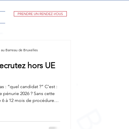
PRENDRE UN RENDEZ-VOUS
au Barreau de Bruxelles
ecrutez hors UE
s : “quel candidat ?” C’est :
 de pénurie 2026 ? Sans cette
 6 à 12 mois de procédure
s le départ. Mais surtout :👉
d’entrée! Beaucoup
e leviers essentiels : •
ure accélérée, exigences