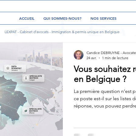
ACCUEIL
QUI SOMMES-NOUS?
NOS SERVICES
LEXPAT - Cabinet d’avocats - Immigration & permis unique en Belgique
Candice DEBRUYNE - Avocate 
24 avr.
1 min de lecture
Vous souhaitez r
en Belgique ?
La première question n’est pa
ce poste est-il sur les listes
réponse, vous pouvez perdre
pour un dossier refusable dè
ce n’est pas la seule porte 
d’employeurs passent à côté d
Métiers en pénurie→ procéd