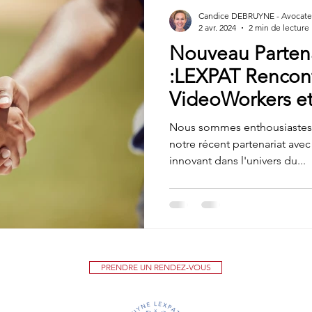
Candice DEBRUYNE - Avocate 
2 avr. 2024
2 min de lecture
Nouveau Parten
:LEXPAT Rencon
VideoWorkers et 
au permis uniqu
Nous sommes enthousiastes à
notre récent partenariat ave
innovant dans l'univers du...
PRENDRE UN RENDEZ-VOUS