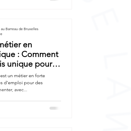
qualifiés→ basés sur un seuil
 la pénurie
au Barreau de Bruxelles
re
métier en
gique : Comment
is unique pour
e secteur ?
est un métier en forte
s d'emploi pour des
nter, avec...