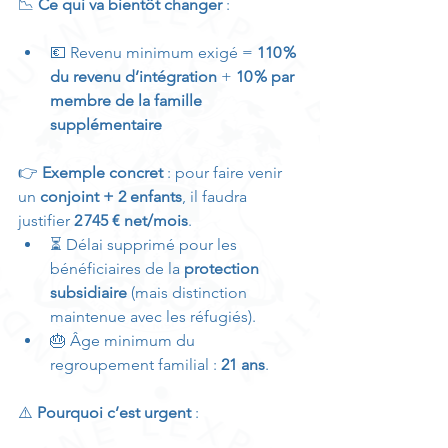
📉 
Ce qui va bientôt changer
 :
💶 Revenu minimum exigé = 
110 % 
du revenu d’intégration
 + 
10 % par 
membre de la famille 
supplémentaire
👉 
Exemple concret
 : pour faire venir 
un 
conjoint + 2 enfants
, il faudra 
justifier 
2 745 € net/mois
.
⏳ Délai supprimé pour les 
bénéficiaires de la 
protection 
subsidiaire
 (mais distinction 
maintenue avec les réfugiés).
🎂 Âge minimum du 
regroupement familial : 
21 ans
.
⚠️ 
Pourquoi c’est urgent
 :