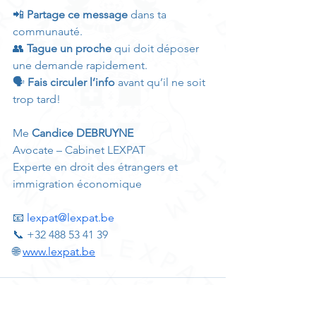
📲 
Partage ce message
 dans ta 
communauté.
👥 
Tague un proche
 qui doit déposer 
une demande rapidement.
🗣️ 
Fais circuler l’info
 avant qu’il ne soit 
trop tard!
Me 
Candice DEBRUYNE
Avocate – Cabinet LEXPAT
Experte en droit des étrangers et 
immigration économique
📧 
lexpat@lexpat.be
📞 +32 488 53 41 39
🌐 
www.lexpat.be