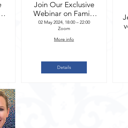
e
Join Our Exclusive
Webinar on Family
J
Reunification –
02 May 2024, 18:00 – 22:00
v
Zoom
s
Participez à notre
P
webinaire sur le
More info
regroupement
familial.
Details