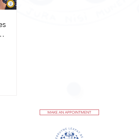
es
le
le
h!
MAKE AN APPOINTMENT