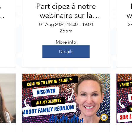
s
Participez à notre
es
webinaire sur la
w
 +
carte
01 Aug 2024, 18:00 – 19:00
2
Zoom
-
professionnelle et
c
posez-nous toutes
More info
vos questions sur le
Details
droit des étrangers.