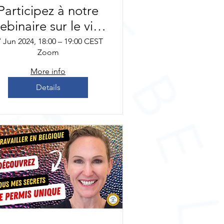
Participez à notre
ebinaire sur le visa
C ou "visa de
7 Jun 2024, 18:00 – 19:00 CEST
Zoom
ourte durée" pour
la Belgique.
More info
Details