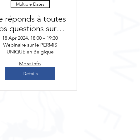
Multiple Dates
e réponds à toutes
os questions sur le
ERMIS UNIQUE le
18 Apr 2024, 18:00 – 19:30
Webinaire sur le PERMIS
18 avril!
UNIQUE en Belgique
More info
Details