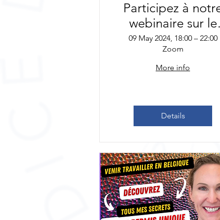
Participez à notr
webinaire sur le
regroupement
09 May 2024, 18:00 – 22:00
Zoom
familial en françai
et en espagnol!
More info
Details