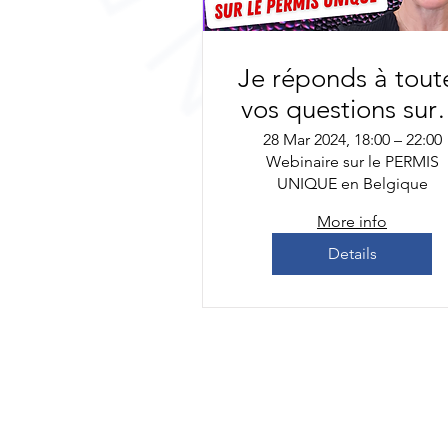
Je réponds à tout
vos questions sur 
PERMIS UNIQUE 
28 Mar 2024, 18:00 – 22:00
Webinaire sur le PERMIS
28 mars 2024 à 18
UNIQUE en Belgique
More info
Details