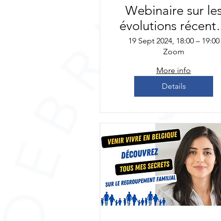
Webinaire sur le
évolutions récent
du permis unique
19 Sept 2024, 18:00 – 19:00
Zoom
Session questions
réponses
More info
Details